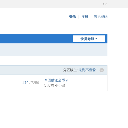
切
换
登录
|
注册
|
忘记密码
到
宽
版
快捷导航
分区版主:
法海不懂爱
￥回贴送金币￥
479
/ 7259
5 天前
小小丑