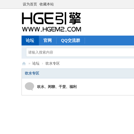
设为首页
收藏本站
论坛
官网
QQ交流群
»
论坛
›
吹水专区
H
吹水专区
G
吹水、闲聊、干货、福利
E
M
2
论
坛