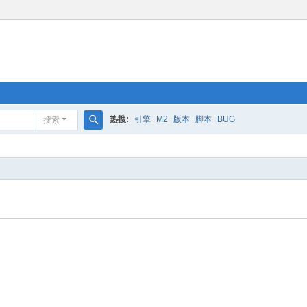
热搜:
引擎
M2
版本
脚本
BUG
搜索
搜
索