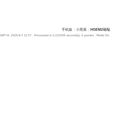
手机版
|
小黑屋
|
HGEM2论坛
GMT+8, 2026-8-7 11:57
, Processed in 0.211056 second(s), 4 queries , Redis On.