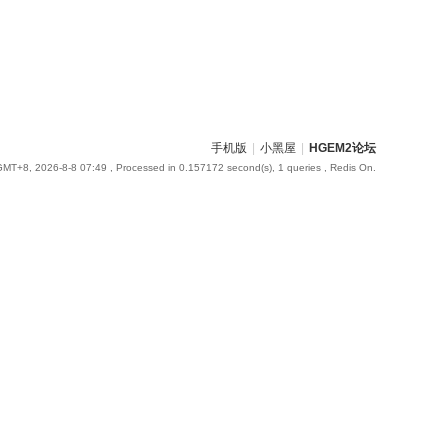
手机版
|
小黑屋
|
HGEM2论坛
GMT+8, 2026-8-8 07:49
, Processed in 0.157172 second(s), 1 queries , Redis On.