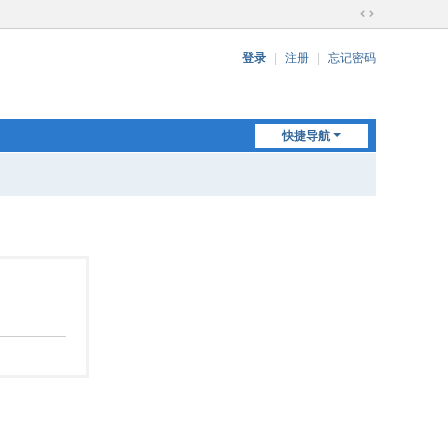
切
换
登录
|
注册
|
忘记密码
到
宽
版
快捷导航