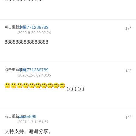
点击重新加载
小陈771236789
#
17
2020-9-29 20:02:24
8888888888888888
点击重新加载
小陈771236789
#
18
2020-12-8 09:43:05
:(:(:(:(:(:(:(
点击重新加载
game999
#
19
2021-1-7 11:51:57
支持支持。谢谢分享。