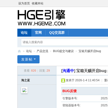
设为首页
收藏本站
论坛
官网
QQ交流群
»
论坛
›
产品交流
›
BUG提交与建议
›
宝箱天赐开启bug
H
发新帖
G
[
沟通中
]
宝箱天赐开启bug
查看:
826
|
回复:
29
E
M
海之蓝
发表于 2026-1-4 11:40:54
|
显
2
BUG反馈
论
引擎版本号:
2025
坛
登陆器版本号:
2025