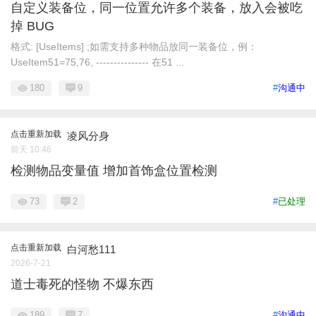
自定义装备位，同一位置允许多个装备，放入会被吃
掉 BUG
格式: [UseItems] ;如需支持多种物品放同一装备位，例：
UseItem51=75,76, --------------- 在51 ...
180
9
#
沟通中
点击重新加载
凌风分身
前天 10:46
检测物品变量值 增加首饰盒位置检测
73
2
#
已处理
点击重新加载
白河愁111
2026-7-21
道士毒死的怪物 不爆东西
189
7
#
沟通中