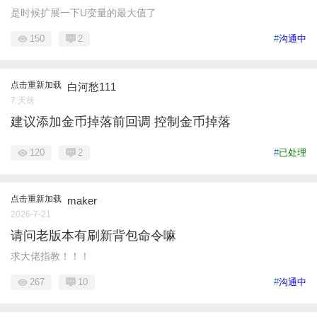
是时候扩展一下U变量的最大值了
150
2
#
沟通中
点击重新加载
白河愁111
7 天前
建议添加金币掉落前回调 控制金币掉落
120
2
#
已处理
点击重新加载
maker
2026-7-21
请问老版本有刷新背包命令嘛
求大佬指教！！！
267
10
#
沟通中