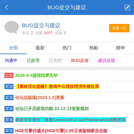
BUG提交与建议
BUG提交与建议
收藏
+43
今日:
2
主题:
6097
排名:
2
全部
最新
热门
热帖
精华
沟通中
已处理
已关闭
BUG反馈
建议反馈
2026-8-4提现结算完毕
公告
【素材优化提醒】游戏中出现纹理消失错乱等
置顶
论坛总版规[2024.1.2]更新
置顶
论坛已开启提现功能-22-12-12更新规则
置顶
紧急安全通告：修复CommonFun.lua中deserialize函数的远
置顶
程代码
HGE引擎仿盛大[HGE引擎]1.85王者版独家合击版
置顶