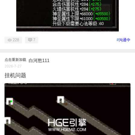
228
7
#
沟通中
点击重新加载
白河愁111
2026-7-27
挂机问题