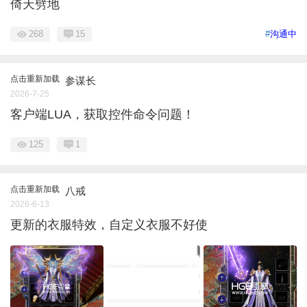
倚天劈地
268
15
#
沟通中
点击重新加载
参谋长
2026-7-25
客户端LUA，获取控件命令问题！
125
1
点击重新加载
八戒
2026-6-13
更新的衣服特效，自定义衣服不好使