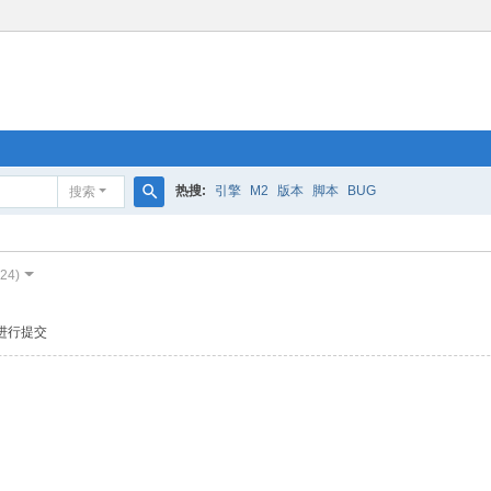
热搜:
引擎
M2
版本
脚本
BUG
搜索
搜
索
-24)
进行提交