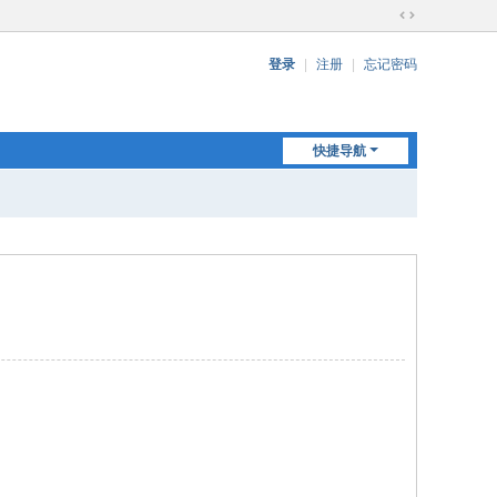
切
换
登录
|
注册
|
忘记密码
到
宽
版
快捷导航