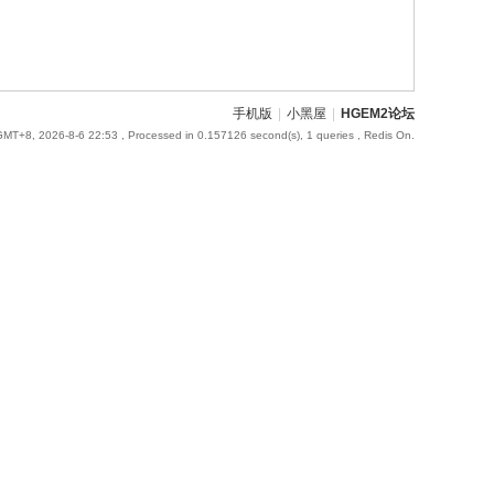
手机版
|
小黑屋
|
HGEM2论坛
GMT+8, 2026-8-6 22:53
, Processed in 0.157126 second(s), 1 queries , Redis On.